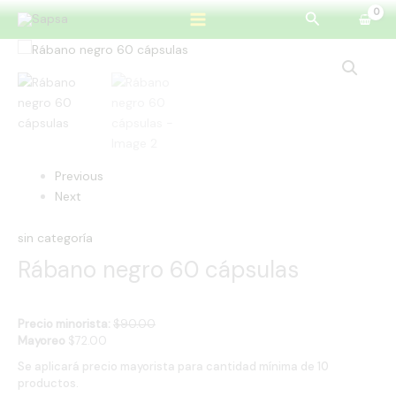
Ir
Buscar
al
Rábano
contenido
negro
60
cápsulas
cantidad
Previous
Next
sin categoría
Rábano negro 60 cápsulas
Precio minorista:
$
90.00
Mayoreo
$
72.00
Se aplicará precio mayorista para cantidad mínima de 10
productos.