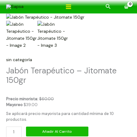
Ir
Buscar
al
Jabón
contenido
Terapéutico
-
Jitomate
150gr
cantidad
sin categoría
Jabón Terapéutico – Jitomate
150gr
Precio minorista:
$
60.00
Mayoreo
$
39.00
Se aplicará precio mayorista para cantidad mínima de 10
productos.
Añadir Al Carrito