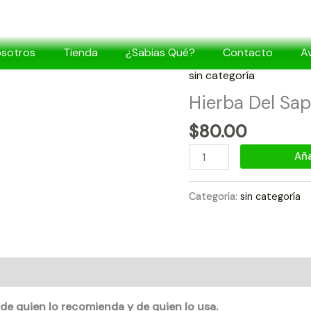
osotros
Tienda
¿Sabias Qué?
Contacto
Av
sin categoría
Hierba
Del
Hierba Del Sa
Sapo
$
80.00
150
Caps
Aña
cantidad
Categoría:
sin categoría
de quien lo recomienda y de quien lo usa.