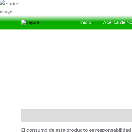
Ir
al
contenido
Inicio
Acerca de N
Descripción
Valoraciones (0)
El consumo de este producto es responsabilidad 