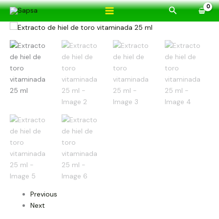
Ir
Buscar
al
Extracto
contenido
de
hiel
de
toro
vitaminada
25
ml
cantidad
Previous
Next