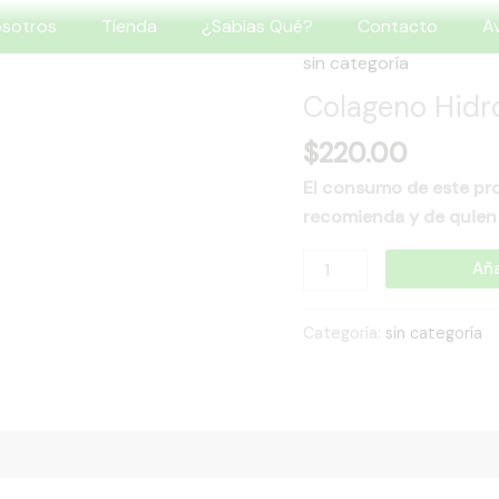
osotros
Tienda
¿Sabias Qué?
Contacto
Av
sin categoría
Colageno
Hidrolizado
Colageno Hidro
1.100
$
220.00
Kg
Mora
El consumo de este pro
cantidad
recomienda y de quien 
Aña
Categoría:
sin categoría