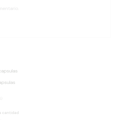
mentario.
apsulas
00
a cantidad
.