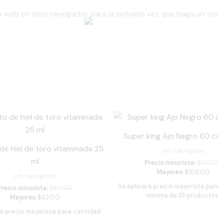
io web en este navegador para la próxima vez que haga un co
Super king Ajo Negro 60 c
de hiel de toro vitaminada 25
sin categoría
ml
Precio minorista:
$
140.
Mayoreo
$
106.00
sin categoría
Se aplicará precio mayorista par
Precio minorista:
$
80.00
mínima de 10 productos
Mayoreo
$
63.00
rá precio mayorista para cantidad